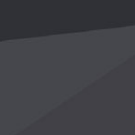
全部分类
九游体育-九游online(中国)携手中国建筑安装在泰国建
立战略合作并设立服务中心