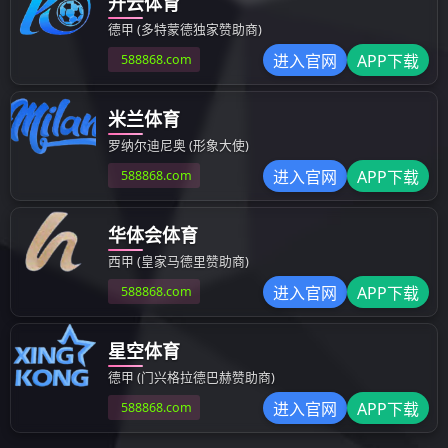
应用技术工程师
上海-青浦
销售经理
北京、上海、广州、南京、重庆
售后服务工程师
上海-青浦
管培生
上海-青浦
1
<
>
友情链接：
科泰输配电-上海
科泰能源-香港
科泰国际-新加坡
精虹科技-上海
科泰专用车-上海
智光储能-广州