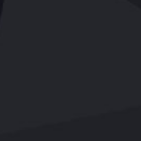
PCS)
1
<
>
友情链接：
科泰输配电-上海
科泰能源-香港
科泰国际-新加坡
精虹科技-上海
科泰专用车-上海
智光储能-广州
版权所有©九游体育-九游online(中国)
公安备案号：31011802004025
友情链接：
体育平台大全-（中国）官方网站
星空体育app官方入口-星空
体育online(中国)
乐鱼官方体育网站-乐鱼（中国）
十大可靠网投平台-
（中国）官方网站
开云官方网站登陆-开云online(中国)
乐鱼在线登录官